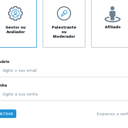
Afiliado
Gestor ou
Palestrante
Avaliador
ou
Moderador
uário
nha
Esqueceu a sen