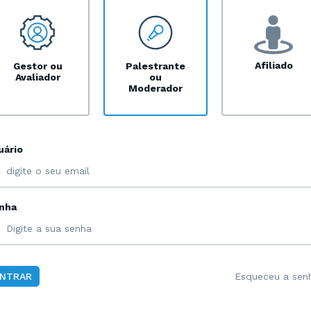
Afiliado
Gestor ou
Palestrante
Avaliador
ou
Moderador
uário
nha
Esqueceu a sen